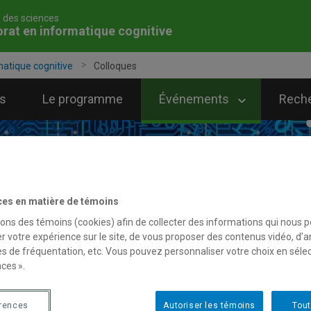
é des sciences
rat en informatique cognitive
matique cognitive
Colloques
s
Le programme
Événements
Rech
ces en matière de témoins
sons des témoins (cookies) afin de collecter des informations qui nous 
r votre expérience sur le site, de vous proposer des contenus vidéo, d’a
es de fréquentation, etc. Vous pouvez personnaliser votre choix en séle
ces ».
érences
Autoriser les témoins
Tout