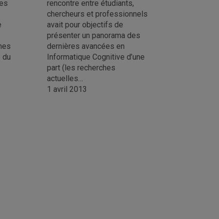
les
rencontre entre étudiants,
chercheurs et professionnels
e
avait pour objectifs de
présenter un panorama des
ches
dernières avancées en
b du
Informatique Cognitive d’une
part (les recherches
actuelles…
1 avril 2013