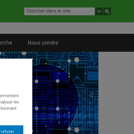
erche
Nous joindre
permettent
nalyser les
ctionnant
 refuser