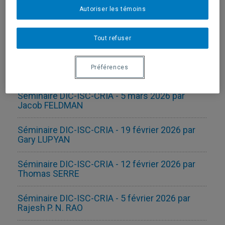
Autoriser les témoins
Séminaire DIC-ISC-CRIA - 19 mars 2026 par
Jean-Rémy KING
Tout refuser
Soutenance de thèse - Alexandre ST-VINCENT
VILLENEUVE - 30 mars 2026 -Doctorat en
Préférences
informatique cognitive
Séminaire DIC-ISC-CRIA - 5 mars 2026 par
Jacob FELDMAN
Séminaire DIC-ISC-CRIA - 19 février 2026 par
Gary LUPYAN
Séminaire DIC-ISC-CRIA - 12 février 2026 par
Thomas SERRE
Séminaire DIC-ISC-CRIA - 5 février 2026 par
Rajesh P. N. RAO