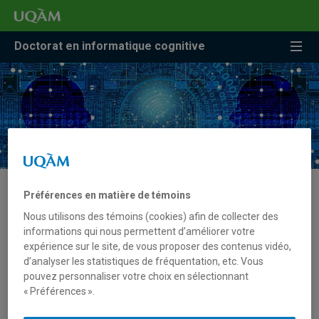
Accéder
Accéder
Accéder
à
au
à
la
menu
la
Doctorat en informatique cognitive
recherche
pricipal
zone
centrale
Préférences en matière de témoins
Babillard
Nous utilisons des témoins (cookies) afin de collecter des
informations qui nous permettent d’améliorer votre
Séminaire DIC-ISC-CRIA - 2 avril 202 par Yair
expérience sur le site, de vous proposer des contenus vidéo,
LAKRETZ
d’analyser les statistiques de fréquentation, etc. Vous
pouvez personnaliser votre choix en sélectionnant
« Préférences ».
Séminaire DIC-ISC-CRIA - 26 mars 2026 par
Paul KANTOR