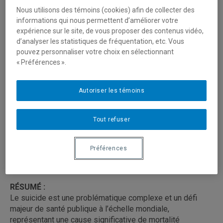
Nous utilisons des témoins (cookies) afin de collecter des
informations qui nous permettent d’améliorer votre
Présentation publique – Projet de thèse de la
expérience sur le site, de vous proposer des contenus vidéo,
personne étudiante Safwen NAIMI
d’analyser les statistiques de fréquentation, etc. Vous
pouvez personnaliser votre choix en sélectionnant
Date : 18 mars 2025
« Préférences ».
Heure :
9h00
Lien zoom:
https://uqam.zoom.us/j/89678175580
(il
est important d'être présent à l'heure et d'inscrire votre
Autoriser les témoins
nom en entier lors de la connexion)
Tout refuser
Programme : Doctorat en informatique cognitive,
UQAM
Préférences
TITRE
:
Vidéosurveillance intelligente pour la détection
automatique des comportements suicidaires
RÉSUMÉ :
Le suicide est une problématique complexe et un défi
majeur de santé publique à l’échelle mondiale,
représentant une cause significative de mortalité